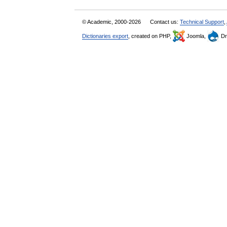
© Academic, 2000-2026
Contact us:
Technical Support
,
Dictionaries export
, created on PHP,
Joomla,
Dr