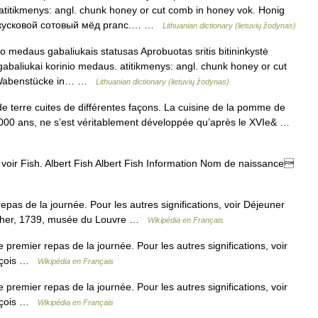
. atitikmenys: angl. chunk honey or cut comb in honey vok. Honig
s. кусковой сотовый мёд pranc.… …
Lithuanian dictionary (lietuvių žodynas)
 medaus gabaliukais statusas Aprobuotas sritis bitininkystė
gabaliukai korinio medaus. atitikmenys: angl. chunk honey or cut
; Wabenstücke in… …
Lithuanian dictionary (lietuvių žodynas)
terre cuites de différentes façons. La cuisine de la pomme de
 000 ans, ne s’est véritablement développée qu’après le XVIe& …
oir Fish. Albert Fish Albert Fish Information Nom de naissance
epas de la journée. Pour les autres significations, voir Déjeuner
ucher, 1739, musée du Louvre …
Wikipédia en Français
premier repas de la journée. Pour les autres significations, voir
ançois …
Wikipédia en Français
premier repas de la journée. Pour les autres significations, voir
ançois …
Wikipédia en Français