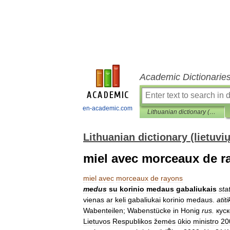
Academic Dictionarie
en-academic.com
Lithuanian dictionary (lietuvių žodynas)
Lithuanian dictionary (lietuvi
miel avec morceaux de r
miel
avec
morceaux
de
rayons
medus
su
korinio
medaus
gabaliukais
sta
vienas
ar
keli
gabaliukai
korinio
medaus
.
atit
Wabenteilen
;
Wabenstücke
in
Honig
rus
.
кус
Lietuvos
Respublikos
žemės
ūkio
ministro
20