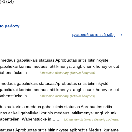
)-
3714
)
ю работу
кусковой сотовый мёд
edaus gabaliukais statusas Aprobuotas sritis bitininkystė
gabaliukai korinio medaus. atitikmenys: angl. chunk honey or cut
; Wabenstücke in… …
Lithuanian dictionary (lietuvių žodynas)
edaus gabaliukais statusas Aprobuotas sritis bitininkystė
gabaliukai korinio medaus. atitikmenys: angl. chunk honey or cut
; Wabenstücke in… …
Lithuanian dictionary (lietuvių žodynas)
s su korinio medaus gabaliukais statusas Aprobuotas sritis
enas ar keli gabaliukai korinio medaus. atitikmenys: angl. chunk
t Wabenteilen; Wabenstücke in… …
Lithuanian dictionary (lietuvių žodynas)
atusas Aprobuotas sritis bitininkystė apibrėžtis Medus, kuriame