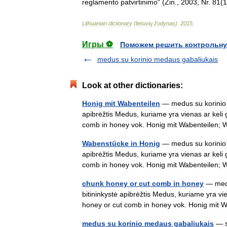
reglamento
patvirtinimo
“ (
Žin
.,
2003
,
Nr
.
81
(
1
Lithuanian
dictionary
(
lietuvių
žodynas
)
.
2015
.
Игры ⚽
Поможем решить контрольну
medus su korinio medaus gabaliukais
Look at other dictionaries:
Honig mit Wabenteilen
— medus su korinio m
apibrėžtis Medus, kuriame yra vienas ar keli 
comb in honey vok. Honig mit Wabenteilen
Wabenstücke in Honig
— medus su korinio m
apibrėžtis Medus, kuriame yra vienas ar keli 
comb in honey vok. Honig mit Wabenteilen
chunk honey or cut comb in honey
— medu
bitininkystė apibrėžtis Medus, kuriame yra vi
honey or cut comb in honey vok. Honig mi
medus su korinio medaus gabaliukais
— st