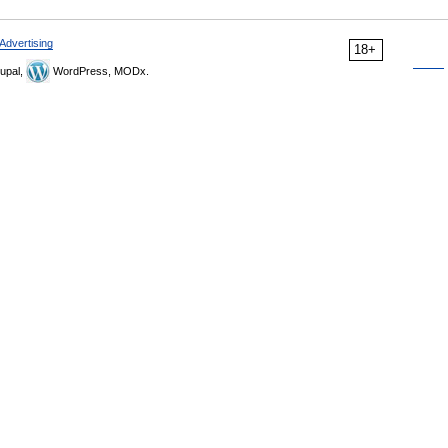
Advertising
18+
upal,
WordPress, MODx.