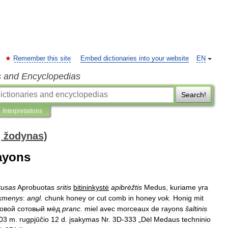
Remember this site
Embed dictionaries into your website
EN
s and Encyclopedias
Search!
Interpretations
ų žodynas)
ayons
tusas
Aprobuotas
sritis
bitininkystė
apibrėžtis
Medus
,
kuriame
yra
ikmenys
:
angl
.
chunk
honey
or
cut
comb
in
honey
vok
.
Honig
mit
ковой
сотовый
мёд
pranc
.
miel
avec
morceaux
de
rayons
šaltinis
03
m
.
rugpjūčio
12
d
.
įsakymas
Nr
.
3D
-
333
„
Dėl
Medaus
techninio