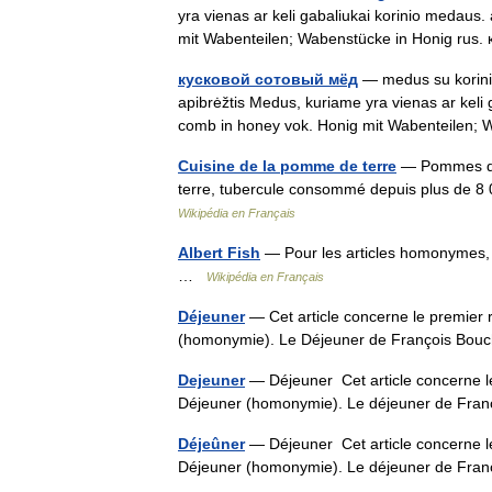
yra vienas ar keli gabaliukai korinio medaus
mit Wabenteilen; Wabenstücke in Honig ru
кусковой сотовый мёд
— medus su korinio
apibrėžtis Medus, kuriame yra vienas ar keli 
comb in honey vok. Honig mit Wabenteilen
Cuisine de la pomme de terre
— Pommes de 
terre, tubercule consommé depuis plus de 8
Wikipédia en Français
Albert Fish
— Pour les articles homonymes, v
…
Wikipédia en Français
Déjeuner
— Cet article concerne le premier r
(homonymie). Le Déjeuner de François Bo
Dejeuner
— Déjeuner Cet article concerne le 
Déjeuner (homonymie). Le déjeuner de Fr
Déjeûner
— Déjeuner Cet article concerne le 
Déjeuner (homonymie). Le déjeuner de Fr